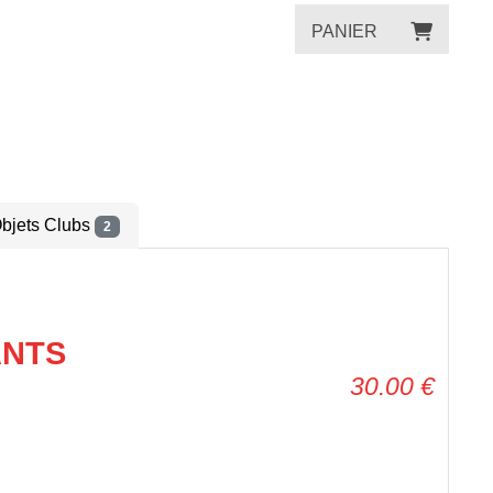
PANIER
bjets Clubs
2
ANTS
30.00
€